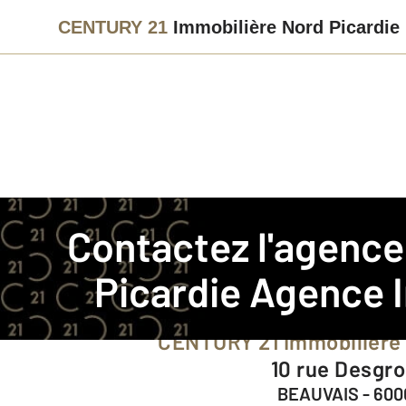
CENTURY 21
Immobilière Nord Picardie
Agence immobilière
Contact
Contactez l'agenc
Notre agence à BEAUVAI
Picardie
Agence I
CENTURY 21 Immobilière
10 rue Desgr
BEAUVAIS - 600