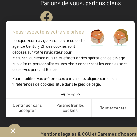
Parlons de vous, parlons biens
Votre agence est notée
Achat
Location
Vente
Gestion
8,9
/
10
9,3/10
Mentions légales & CGU et Barèmes d'honora