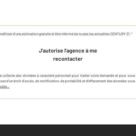
néficier d'une estimation gratuite et être informé de toutes les actualités CENTURY 21.
*
J'autorise l'agence à me
recontacter
e
collecte des données à caractère personnel
pour traiter votre demande et pour vous
osez d'un droit d'accès, de rectification, de portabilité et d'effacement des données v
suite...