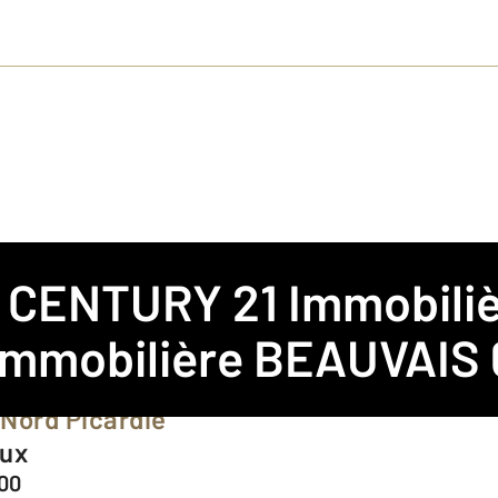
e
CENTURY 21 Immobiliè
S
mmobilière BEAUVAIS
 Nord Picardie
oux
00