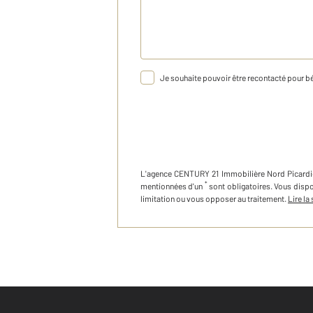
Je souhaite pouvoir être recontacté pour bé
L'agence
CENTURY 21 Immobilière Nord Picardi
*
mentionnées d'un
sont obligatoires. Vous disp
limitation ou vous opposer au traitement.
Lire la 