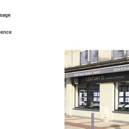
ssage
agence